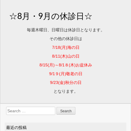
a
v
i
☆8月・9月の休診日☆
g
a
毎週木曜日、日曜日は休診日となります。
t
その他の休診日は
i
o
7/18(月)海の日
n
8/11(木)山の日
8/15(月)～8/1８(木)お盆休み
9/1９(月)敬老の日
9/23(金)秋分の日
となります。
Search for:
最近の投稿