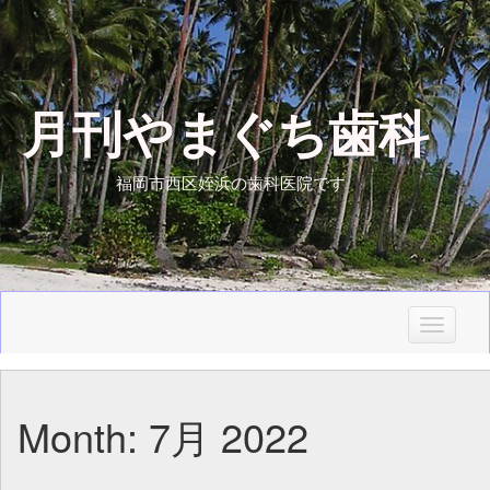
月刊やまぐち歯科
福岡市西区姪浜の歯科医院です
T
o
g
g
Month:
7月 2022
l
e
n