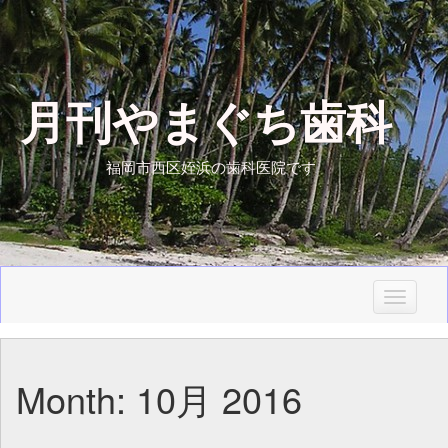
月刊やまぐち歯科
福岡市西区姪浜の歯科医院です
T
o
g
g
Month:
10月 2016
l
e
n