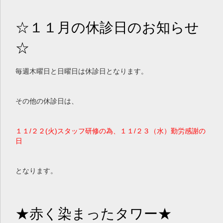
a
v
i
☆１１月の休診日のお知らせ
g
☆
a
t
i
毎週木曜日と日曜日は休診日となります。
o
n
その他の休診日は、
１１/２２(火)スタッフ研修の為、１１/２３（水）勤労感謝の
日
となります。
★赤く染まったタワー★